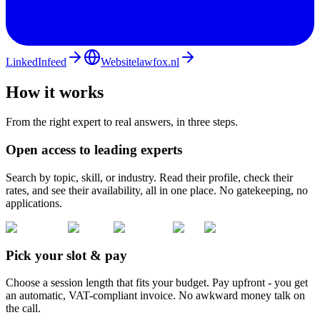
direct naar de kern van jouw dossier gaan? Kies hieronder het
tijdslot dat bij je uitdaging past.
LinkedIn
feed
Website
lawfox.nl
How it works
From the right expert to real answers, in three steps.
Open access to leading experts
Search by topic, skill, or industry. Read their profile, check their
rates, and see their availability, all in one place. No gatekeeping, no
applications.
Pick your slot & pay
Choose a session length that fits your budget. Pay upfront - you get
an automatic, VAT-compliant invoice. No awkward money talk on
the call.