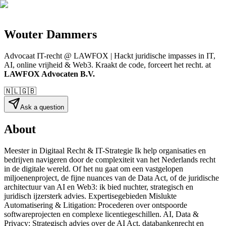
Wouter Dammers
Advocaat IT-recht @ LAWFOX | Hackt juridische impasses in IT,
AI, online vrijheid & Web3. Kraakt de code, forceert het recht.
at
LAWFOX Advocaten B.V.
🇳🇱
🇬🇧
Ask a question
About
Meester in Digitaal Recht & IT-Strategie Ik help organisaties en
bedrijven navigeren door de complexiteit van het Nederlands recht
in de digitale wereld. Of het nu gaat om een vastgelopen
miljoenenproject, de fijne nuances van de Data Act, of de juridische
architectuur van AI en Web3: ik bied nuchter, strategisch en
juridisch ijzersterk advies. Expertisegebieden Mislukte
Automatisering & Litigation: Procederen over ontspoorde
softwareprojecten en complexe licentiegeschillen. AI, Data &
Privacy: Strategisch advies over de AI Act, databankenrecht en